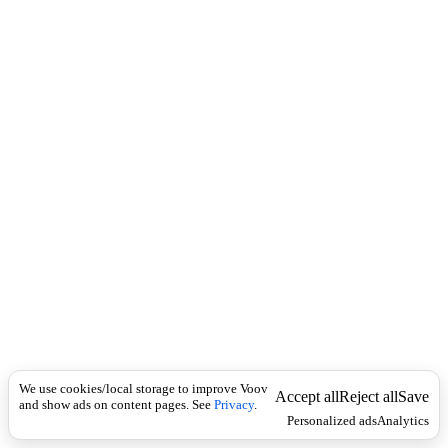
c
ე
k
ს
რ
ი
გ
შ
ი
მ
ო
ყ
ვ
ა
ნ
ი
ლ
ი
S
y
n
We use cookies/local storage to improve Voov
Accept all
Reject all
Save
and show ads on content pages. See
Privacy
.
o
Personalized ads
Analytics
n