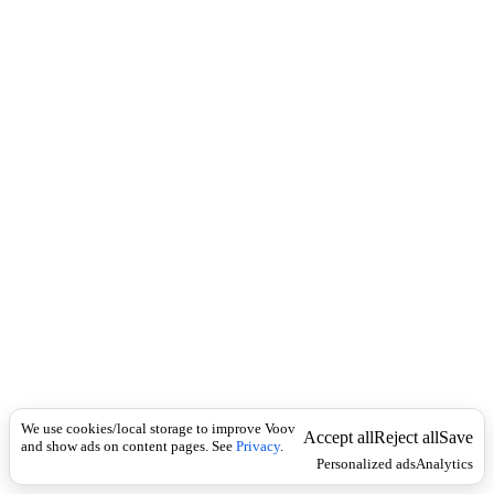
c
ა
k
მ
ა
რ
თ
ა
ლ
დ
ა
მ
რ
ღ
ვ
ე
ვ
ი
,
ზ
ი
ა
We use cookies/local storage to improve Voov
ნ
Accept all
Reject all
Save
and show ads on content pages. See
Privacy
.
ი
Personalized ads
Analytics
ს
მ