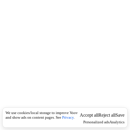
c
e
k
r
b
გ
ა
დ
ა
რ
გ
ა
,
გ
ა
დ
ა
ნ
ე
რ
გ
ა
,
We use cookies/local storage to improve Voov
Accept all
Reject all
Save
გ
and show ads on content pages. See
Privacy
.
Personalized ads
Analytics
ა
დ