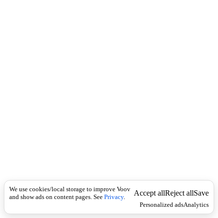
c
o
k
u
n
ა
ს
ლ
ე
ბ
ი
,
კ
ო
პ
ი
ო
ე
ბ
ი
,
პ
ი
We use cookies/local storage to improve Voov
Accept all
Reject all
Save
რ
and show ads on content pages. See
Privacy
.
Personalized ads
Analytics
ე
ბ