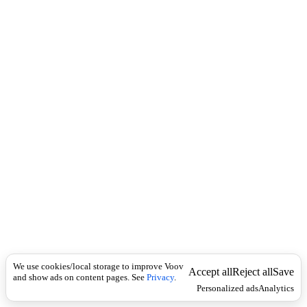
c
ა
k
მ
ხ
ე
დ
რ
ო
დ
ი
ვ
ი
ზ
ი
ო
ნ
ი
(
1
0
0
0
We use cookies/local storage to improve Voov
Accept all
Reject all
Save
0
and show ads on content pages. See
Privacy
.
)
Personalized ads
Analytics