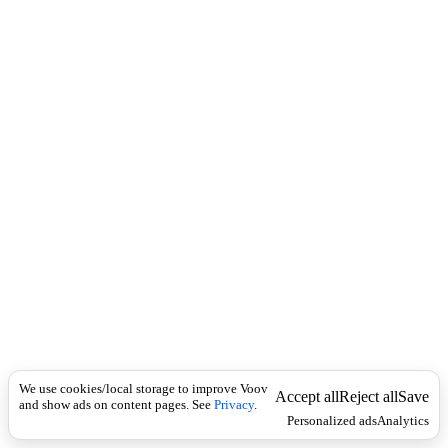
c
ბ
k
ა
ჟ
ი
ს
,
გ
ა
მ
ო
ს
ა
ღ
ე
ბ
ი
ს
გ
ა
დ
We use cookies/local storage to improve Voov
ა
Accept all
Reject all
Save
and show ads on content pages. See
Privacy
.
ხ
Personalized ads
Analytics
დ