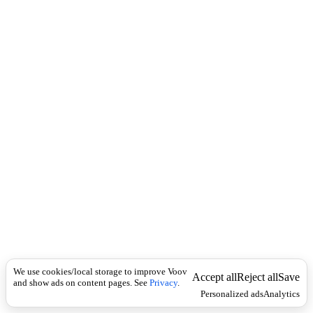
c
ფ
k
ა
ს
ო
.
Law
გ
ა
დ
ა
ს
ა
ხ
ა
დ
ი
ს
გ
ა
We use cookies/local storage to improve Voov
ნ
Accept all
Reject all
Save
and show ads on content pages. See
Privacy
.
გ
Personalized ads
Analytics
ა