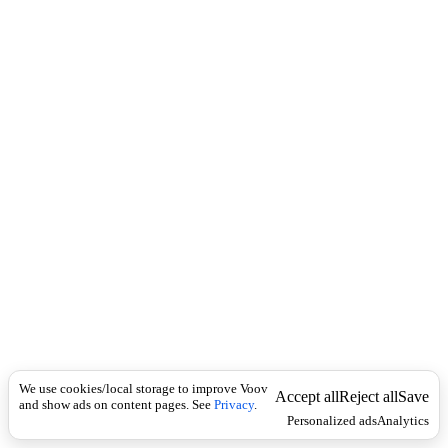
c
o
k
u
n
ა
ვ
ა
ნ
ს
ე
ბ
ი
,
წ
ი
ნ
მ
ი
ი
წ
ე
ვ
We use cookies/local storage to improve Voov
Accept all
Reject all
Save
ს
and show ads on content pages. See
Privacy
.
Personalized ads
Analytics
Economics