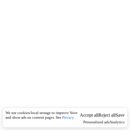
c
ვ
k
ი
ნ
მ
ე
ს
)
ს
ა
რ
ჩ
ე
ლ
ი
თ
;
(
ვ
ი
ნ
მ
We use cookies/local storage to improve Voov
Accept all
Reject all
Save
and show ads on content pages. See
ე
Privacy
.
Personalized ads
Analytics
ს
)