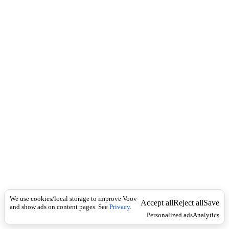
c
პ
k
ო
ე
ტ
}
ძ
ი
რ
ს
,
დ
ა
ბ
ლ
ა
,
ქ
ვ
ე
ვ
We use cookies/local storage to improve Voov
ი
Accept all
Reject all
Save
and show ads on content pages. See
Privacy
.
თ
Personalized ads
Analytics
.