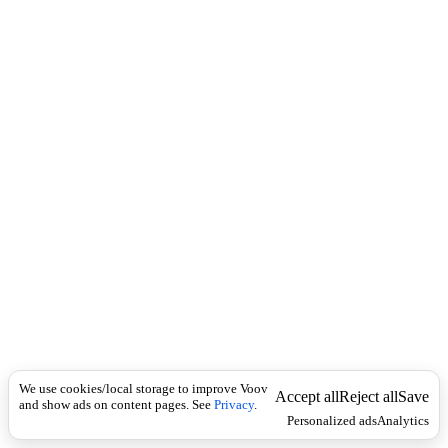
c
დ
k
ა
რ
წ
მ
უ
ნ
ე
ბ
ა
,
რ
ჩ
ე
ვ
ა
,
დ
ა
რ
We use cookies/local storage to improve Voov
ი
Accept all
Reject all
Save
and show ads on content pages. See
Privacy
.
გ
Personalized ads
Analytics
ე