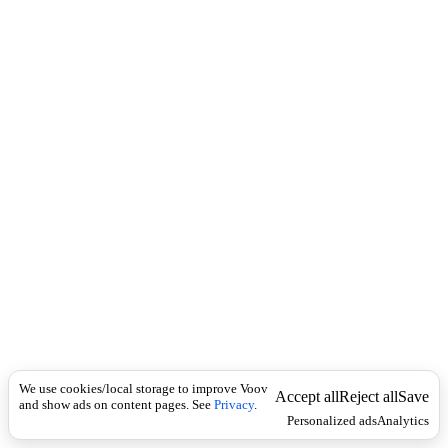
c
მ
k
ო
ყ
ვ
ა
ნ
ა
,
მ
ო
ტ
ა
ნ
ა
(
დ
ა
მ
ა
მ
We use cookies/local storage to improve Voov
ტ
Accept all
Reject all
Save
and show ads on content pages. See
Privacy
.
კ
Personalized ads
Analytics
ი