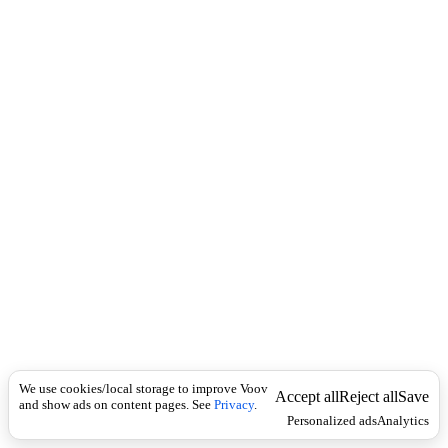
c
უ
k
მ
ა
ღ
ლ
ე
ს
ი
პ
ი
ლ
ო
ტ
ა
ჟ
ი
.
We use cookies/local storage to improve Voov
Accept all
Reject all
Save
and show ads on content pages. See
Privacy
.
Personalized ads
Analytics