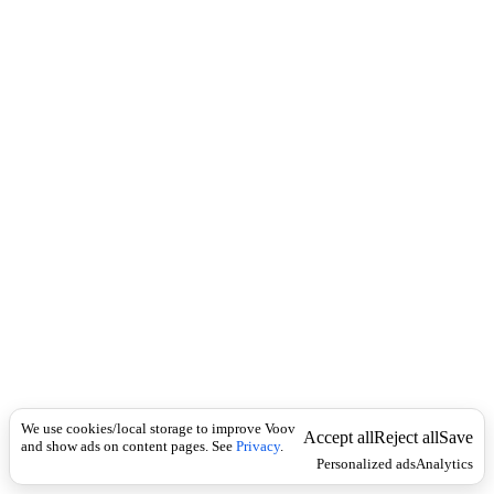
c
ა
k
დ
გ
ი
ლ
ო
ბ
რ
ი
ვ
ი
)
მ
ი
წ
ი
ს
გ
ა
დ
ა
We use cookies/local storage to improve Voov
Accept all
Reject all
Save
and show ads on content pages. See
Privacy
.
ს
Personalized ads
Analytics
ა
ხ