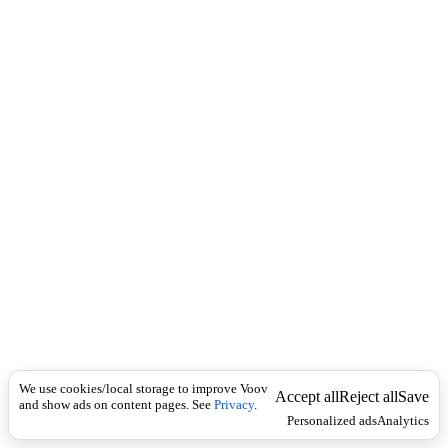
i
c
n
k
i
t
i
o
n
არსებითი
Universal
სახელი
ქ
უ
ლ
ა
;
კ
ი
კ
ო
,
ტ
We use cookies/local storage to improve Voov
Accept all
Reject all
Save
უ
and show ads on content pages. See
Privacy
.
ზ
Personalized ads
Analytics
ი