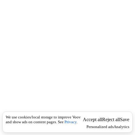
c
ა
k
ბ
რ
ა
ლ
დ
ე
ბ
ო
(
ს
ი
ს
ხ
ლ
ი
ს
ს
ა
მ
We use cookies/local storage to improve Voov
ა
Accept all
Reject all
Save
and show ads on content pages. See
Privacy
.
რ
Personalized ads
Analytics
თ
ლ