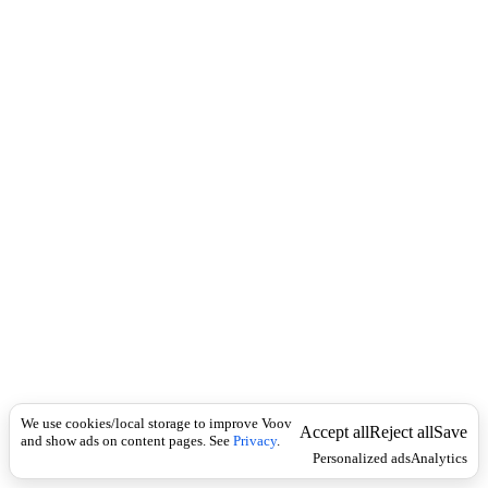
c
ნ
k
გ
ა
რ
ი
შ
ი
Economics
კ
უ
ლ
ტ
უ
რ
უ
ლ
დ
ა
ტ
We use cookies/local storage to improve Voov
ე
Accept all
Reject all
Save
and show ads on content pages. See
Privacy
.
ქ
Personalized ads
Analytics
ნ