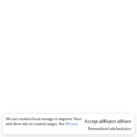
c
ფ
k
ი
ც
ი
ა
ლ
უ
რ
ა
დ
ც
ნ
ო
ბ
ი
ლ
ი
;
ა
კ
We use cookies/local storage to improve Voov
რ
Accept all
Reject all
Save
and show ads on content pages. See
Privacy
.
ე
Personalized ads
Analytics
დ