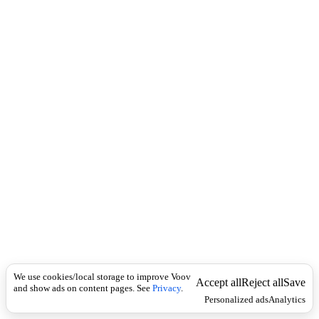
c
კ
k
ო
რ
დ
ი
ო
ნ
ი
ს
ტ
ი
,
გ
ა
რ
მ
ო
ნ
ი
ს
We use cookies/local storage to improve Voov
ტ
Accept all
Reject all
Save
and show ads on content pages. See
Privacy
.
ი
Personalized ads
Analytics