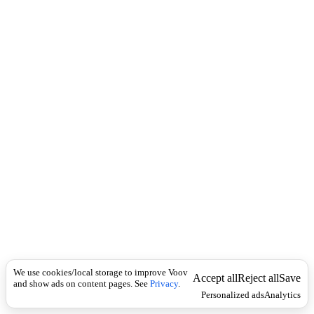
c
e
k
r
b
-
გ
ა
ნ
ა
ს
ა
ხ
ლ
ე
ბ
ს
,
ს
ა
ც
ხ
ო
We use cookies/local storage to improve Voov
Accept all
Reject all
Save
ვ
and show ads on content pages. See
Privacy
.
Personalized ads
Analytics
რ
ე