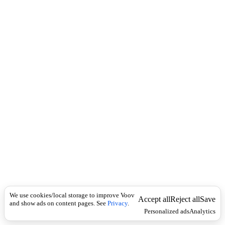
c
.
k
მ
ი
ს
ა
წ
ვ
დ
ო
მ
ი
.
2
.
მ
ი
ს
ა
ღ
ე
ბ
We use cookies/local storage to improve Voov
Accept all
Reject all
Save
ი
and show ads on content pages. See
Privacy
.
Personalized ads
Analytics
.
3