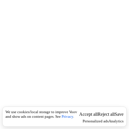
c
ი
k
ს
ა
წ
ვ
დ
ო
მ
ო
ბ
ი
ს
მ
ა
რ
თ
ვ
ა
,
კ
We use cookies/local storage to improve Voov
ო
Accept all
Reject all
Save
and show ads on content pages. See
Privacy
.
ნ
Personalized ads
Analytics
ტ
რ