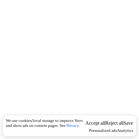
c
)
k
ა
რ
ა
მ
ს
მ
ე
ლ
ე
ბ
ი
2
)
თ
ა
ვ
შ
ე
კ
ა
We use cookies/local storage to improve Voov
Accept all
Reject all
Save
and show ads on content pages. See
ვ
Privacy
.
Personalized ads
Analytics
ე
ბ