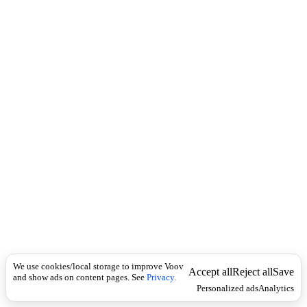
c
ე
k
მ
წ
ო
ვ
ი
,
შ
თ
ა
მ
ნ
თ
ქ
მ
ე
ლ
ი
.
S
We use cookies/local storage to improve Voov
Accept all
Reject all
Save
and show ads on content pages. See
Privacy
.
y
Personalized ads
Analytics
n