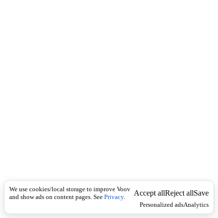
c
)
k
ა
ბ
ს
ე
ნ
ტ
ი
,
3
)
შ
ხ
ა
მ
ი
ა
ნ
ი
მ
წ
We use cookies/local storage to improve Voov
Accept all
Reject all
Save
ვ
and show ads on content pages. See
Privacy
.
Personalized ads
Analytics
ა
ნ