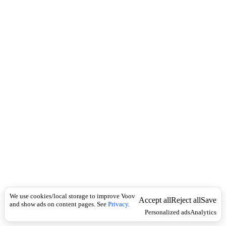
c
ბ
k
ს
ე
ნ
ს
ი
,
ც
ნ
ო
ბ
ი
ე
რ
ე
ბ
ი
ს
დ
რ
We use cookies/local storage to improve Voov
ო
Accept all
Reject all
Save
and show ads on content pages. See
Privacy
.
ე
Personalized ads
Analytics
ბ
ი