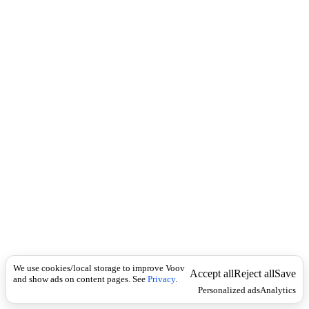
c
)
k
გ
ა
მ
ა
უ
ქ
მ
ე
ბ
ე
ლ
ი
2
)
შ
ე
მ
ც
ვ
ლ
We use cookies/local storage to improve Voov
Accept all
Reject all
Save
and show ads on content pages. See
ე
Privacy
.
Personalized ads
Analytics
ლ
ი