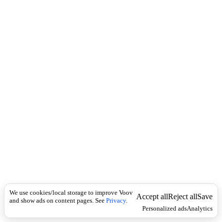
c
)
k
გ
ა
უ
ქ
მ
ე
ბ
უ
ლ
ი
,
ა
ნ
უ
ლ
ი
რ
ე
ბ
უ
We use cookies/local storage to improve Voov
Accept all
Reject all
Save
and show ads on content pages. See
Privacy
.
ლ
Personalized ads
Analytics
ი
;