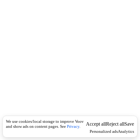
c
e
k
r
b
{
ა
მ
ე
რ
}
ა
ბ
ო
ლ
ი
ც
ი
ო
ნ
ი
ზ
მ
We use cookies/local storage to improve Voov
Accept all
Reject all
Save
ი
and show ads on content pages. See
Privacy
.
Personalized ads
Analytics
ს
მ