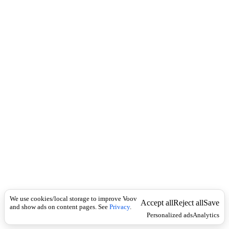
c
ი
k
შ
ვ
}
დ
ა
მ
ა
ნ
გ
რ
ე
ვ
ე
ლ
ი
S
y
n
:
d
We use cookies/local storage to improve Voov
Accept all
Reject all
Save
and show ads on content pages. See
Privacy
.
e
Personalized ads
Analytics
s
t