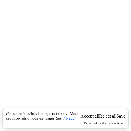
c
უ
k
ქ
მ
ე
ბ
ს
,
ა
ბ
ა
თ
ი
ლ
ე
ბ
ს
,
ს
პ
ო
ბ
We use cookies/local storage to improve Voov
Accept all
Reject all
Save
and show ads on content pages. See
Privacy
.
ს
Personalized ads
Analytics