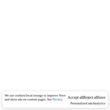
c
)
k
{
მ
ო
ძ
ვ
}
გ
ა
დ
ა
ტ
ა
ნ
ა
,
გ
ა
დ
ა
We use cookies/local storage to improve Voov
ც
Accept all
Reject all
Save
and show ads on content pages. See
Privacy
.
ე
Personalized ads
Analytics
მ
ა