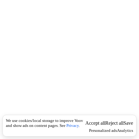
c
o
k
u
n
ა
ბ
ა
ტ
ე
ბ
ი
(
კ
ა
თ
ო
ლ
ი
კ
უ
რ
ი
We use cookies/local storage to improve Voov
Accept all
Reject all
Save
მ
and show ads on content pages. See
Privacy
.
Personalized ads
Analytics
ა
მ