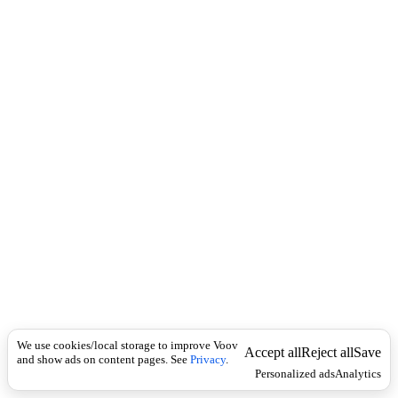
c
ბ
k
ა
ტ
ი
ს
კ
უ
თ
ვ
ნ
ი
ლ
ე
ბ
ი
თ
ი
ფ
ო
რ
We use cookies/local storage to improve Voov
მ
Accept all
Reject all
Save
and show ads on content pages. See
Privacy
.
ა
Personalized ads
Analytics
გ
ა