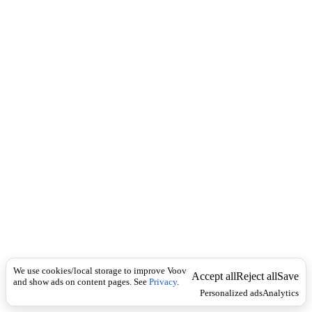
c
ა
k
რ
ჩ
ე
ლ
ი
ს
,
ს
ა
ს
ა
მ
ა
რ
თ
ლ
ო
ს
ა
We use cookies/local storage to improve Voov
ქ
Accept all
Reject all
Save
and show ads on content pages. See
Privacy
.
მ
Personalized ads
Analytics
ი
ს