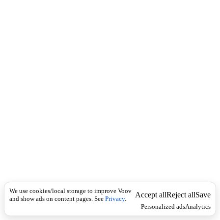
c
ო
k
ტ
ე
ნ
ჰ
ე
მ
ი
(
დ
ი
დ
ი
ლ
ო
ნ
დ
ო
ნ
ი
We use cookies/local storage to improve Voov
ს
Accept all
Reject all
Save
and show ads on content pages. See
Privacy
.
ნ
Personalized ads
Analytics
ა
წ